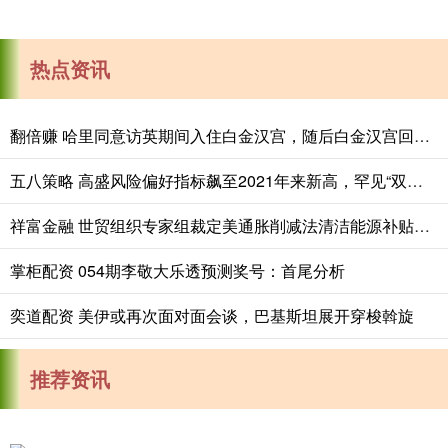
热点资讯
翻倍赚 哈里同意访英期间入住白金汉宫，随后白金汉宫回复：已无可住房间
五八策略 高盛风险偏好指标飙至2021年来新高，罕见“双高”组合26年首现
祥富金融 世贸组织专家组裁定美通胀削减法清洁能源补贴违规
掌柜配资 054期李敬大乐透预测奖号：首尾分析
奕道配资 美伊或再次面对面会谈，巴基斯坦展开穿梭斡旋
推荐资讯