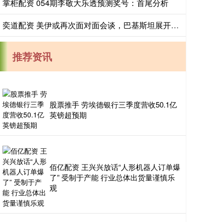
掌柜配资 054期李敬大乐透预测奖号：首尾分析
奕道配资 美伊或再次面对面会谈，巴基斯坦展开穿梭斡旋
推荐资讯
股票推手 劳埃德银行三季度营收50.1亿
英镑超预期
佰亿配资 王兴兴放话“人形机器人订单爆
了” 受制于产能 行业总体出货量谨慎乐
观