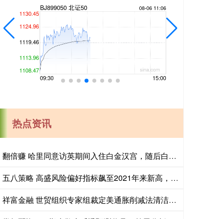
热点资讯
翻倍赚 哈里同意访英期间入住白金汉宫，随后白金汉宫回复：已无可住房间
五八策略 高盛风险偏好指标飙至2021年来新高，罕见“双高”组合26年首现
祥富金融 世贸组织专家组裁定美通胀削减法清洁能源补贴违规