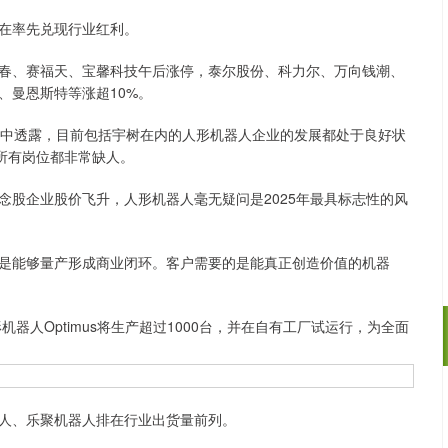
在率先兑现行业红利。
、赛福天、宝馨科技午后涨停，泰尔股份、科力尔、万向钱潮、
、曼恩斯特等涨超10%。
中透露，目前包括宇树在内的人形机器人企业的发展都处于良好状
所有岗位都非常缺人。
企业股价飞升，人形机器人毫无疑问是2025年最具标志性的风
能够量产形成商业闭环。客户需要的是能真正创造价值的机器
人Optimus将生产超过1000台，并在自有工厂试运行，为全面
沪深300
4649.30
02%
-8.86
-0.19%
人、乐聚机器人排在行业出货量前列。