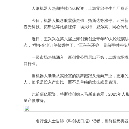
人形机器人热潮持续佰亿配资，上游零部件生产厂商还
今日，机器人概念股震荡走强，拓斯达等涨停。五洲新春
春光科技、拓斯达等此前涨停，埃夫特、威尔高、同心传动
近日，王兴兴在第六届上海创新创业青年50人论坛演讲
态，“很多企业订单都爆掉了。”王兴兴还称，目前宇树科技
一级市场热钱涌入，新创业公司层出不穷，二级市场概念股
口行业。
当机器人渐渐从实验室的跳舞翻跟头走向产业，更难的是
人，追求是投入产出比，而不是单纯的炫技或是表演。
此前佰亿配资，特斯拉创始人马斯克表示，2025年人形机器
量产做准备。
深证成指
14141.86
31
0.09%
-2.34
-0.
一名行业人士告诉《科创板日报》记者，目前智元机器