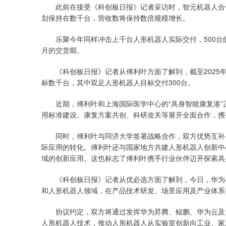
此前在接受《科创板日报》记者采访时，智元机器人合伙
划保持在数千台，营收数将保持数倍规模增长。
乐聚今年同样冲击上千台人形机器人实际交付，500台的
月的交货期。
《科创板日报》记者从傅利叶方面了解到，截至2025年Q1
标数千台，其中双足人形机器人目标交付300台。
近期，傅利叶和上海国际医学中心的“具身智能康复港”
用标准建设、康复方案共创、科研攻关等展开全面合作，携
同时，傅利叶与同济大学签署战略合作，双方优势互补，
际应用的转化。傅利叶还与国家地方共建人形机器人创新中
域的创新应用。这也标志了傅利叶携手行业伙伴迈开探索具
《科创板日报》记者从优必选方面了解到，今日，华为与
和人形机器人领域，在产品技术研发、场景应用及产业体系
协议约定，双方将通过发挥华为昇腾、鲲鹏、华为云及大
人形机器人技术，推动人形机器人从实验室创新向工业、家