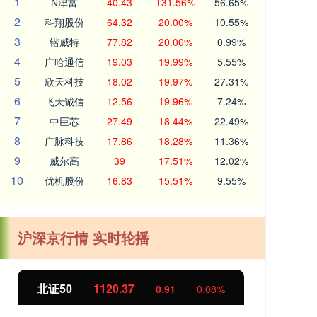
1
N津富
40.43
131.56%
56.65%
2
科翔股份
64.32
20.00%
10.55%
3
锴威特
77.82
20.00%
0.99%
4
广哈通信
19.03
19.99%
5.55%
5
欣天科技
18.02
19.97%
27.31%
6
飞天诚信
12.56
19.96%
7.24%
7
中巨芯
27.49
18.44%
22.49%
8
广脉科技
17.86
18.28%
11.36%
9
威尔高
39
17.51%
12.02%
10
优机股份
16.83
15.51%
9.55%
沪深京行情 实时轮播
北证50
1120.51
创
1.05
0.09%