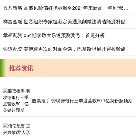
五八策略 高盛风险偏好指标飙至2021年来新高，罕见“双高”组合26年首现
祥富金融 世贸组织专家组裁定美通胀削减法清洁能源补贴违规
掌柜配资 054期李敬大乐透预测奖号：首尾分析
奕道配资 美伊或再次面对面会谈，巴基斯坦展开穿梭斡旋
推荐资讯
股票推手 劳埃德银行三季度营收50.1亿英镑超预期