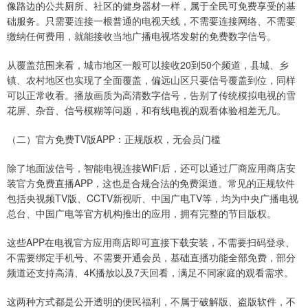
像路边的公共厕所、社区的健身器材一样，属于全民可免费享受的基
础服务。只需要连接一根普通的电视天线，不需要连接网络、不需要
缴纳任何费用，就能接收当地广播电视塔发射的免费数字信号。
从覆盖范围来看，城市地区一般可以接收20到50个频道，县城、乡
镇、农村地区也实现了全面覆盖，偏远山区只要信号覆盖到位，同样
可以正常收看。播放画质为高清数字信号，告别了传统模拟电视的雪
花屏、杂音、信号模糊等问题，和有线电视的观看体验相差无几。
（二）官方免费TV版APP：正规版权，无会员门槛
除了地面波信号，智能电视连接WiFi后，还可以通过厂商应用商店安
装官方免费直播APP，这也是合规合法的免费渠道。常见的正规软件
包括央视频TV版、CCTV新视听、中国广电TV等，均为中央广播电视
总台、中国广电等官方机构推出的应用，拥有完整的节目版权。
这些APP在电视官方应用商店即可直接下载安装，不需要扫码登录、
不需要绑定手机号、不需要开通会员，基础直播功能全部免费，部分
频道还支持高清、4K播放以及7天回看，满足不同家庭的观看需求。
这两种方式都是公开透明的便民福利，不属于破解版、盗版软件，不