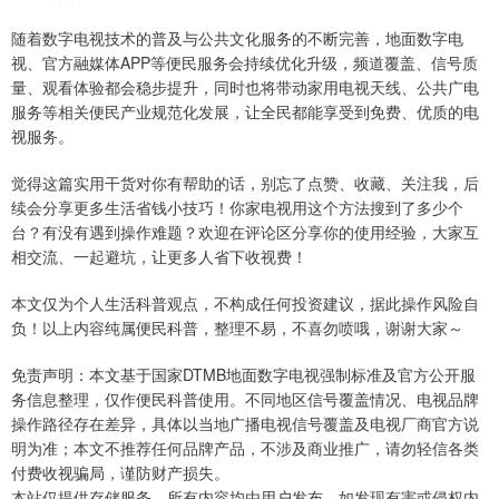
随着数字电视技术的普及与公共文化服务的不断完善，地面数字电
视、官方融媒体APP等便民服务会持续优化升级，频道覆盖、信号质
量、观看体验都会稳步提升，同时也将带动家用电视天线、公共广电
服务等相关便民产业规范化发展，让全民都能享受到免费、优质的电
视服务。
觉得这篇实用干货对你有帮助的话，别忘了点赞、收藏、关注我，后
续会分享更多生活省钱小技巧！你家电视用这个方法搜到了多少个
台？有没有遇到操作难题？欢迎在评论区分享你的使用经验，大家互
相交流、一起避坑，让更多人省下收视费！
本文仅为个人生活科普观点，不构成任何投资建议，据此操作风险自
负！以上内容纯属便民科普，整理不易，不喜勿喷哦，谢谢大家～
免责声明：本文基于国家DTMB地面数字电视强制标准及官方公开服
务信息整理，仅作便民科普使用。不同地区信号覆盖情况、电视品牌
操作路径存在差异，具体以当地广播电视信号覆盖及电视厂商官方说
明为准；本文不推荐任何品牌产品，不涉及商业推广，请勿轻信各类
付费收视骗局，谨防财产损失。
本站仅提供存储服务，所有内容均由用户发布，如发现有害或侵权内