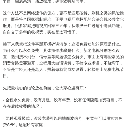
节目，画质高清、播放稳定，操作还特别简单。
这个方法不是网络流传的偏方，更不是违规破解、刷机之类的风险操
作，而是符合国家强制标准、正规电视厂商标配的合法合规公共文化
服务。很多家庭把电视买回家三五年，从来没开启过这个隐藏功能，
白白交了多年的收视费，实在是太可惜了。
接下来我就把这件事掰开揉碎讲清楚：这项免费功能的原理是什么、
为什么可以永久免费、具体操作步骤是什么、新老电视分别怎么设
置、遇到搜不到台、信号差等问题该怎么解决、市面上有哪些常见的
消费套路需要避开，全程用大白话讲解，不搞专业术语，不绕弯子，
不管是年轻人还是老人，照着做就能成功设置，轻松用上免费电视节
目。
先把最核心的结论放在前面，让大家心里有底：
- 全程永久免费，没有月租、没有年费、没有任何隐藏扣费项目，不
存在后续收费的情况；
- 两种观看模式，没装宽带可以用地面波信号，有宽带可以用官方免
费APP，适配所有家庭；