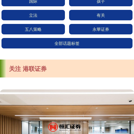
国际
孩子
立法
有关
五八策略
永華证券
全部话题标签
关注 港联证券