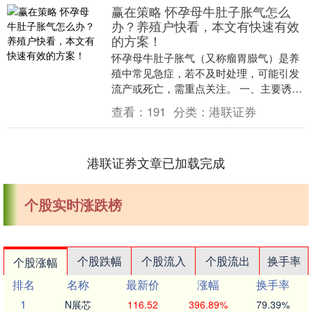
赢在策略 怀孕母牛肚子胀气怎么
办？养殖户快看，本文有快速有效
的方案！
怀孕母牛肚子胀气（又称瘤胃臌气）是养
殖中常见急症，若不及时处理，可能引发
流产或死亡，需重点关注。 一、主要诱因
饲料搭配不当：过量喂食青贮料、豆科牧
查看：
191
分类：
港联证券
草（如苜蓿）....
港联证券文章已加载完成
个股实时涨跌榜
个股跌幅
个股流入
个股流出
换手率
个股涨幅
排名
名称
最新价
涨幅
换手率
1
N展芯
116.52
396.89%
79.39%