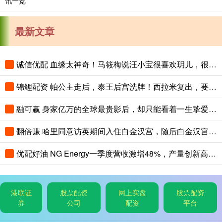
最新文章
诚信优配 血缘太神奇！马筱梅说汪小宝很喜欢玥儿，很渴望姐姐抱
锦鲤配资 帕公主走后，泰王后宫洗牌！西拉米复出，要联手诗妮娜斗苏提达？
融可赢 身家亿万的全球最贵影后，却只能看着一生挚爱死在眼前
翻倍赚 哈里同意访英期间入住白金汉宫，随后白金汉宫回复：已无可住房间
优配好油 NG Energy一季度营收激增48%，产量创新高并发现新气藏
港联证
股票配资
网上实盘
股票配资
券
公司
配资
平台