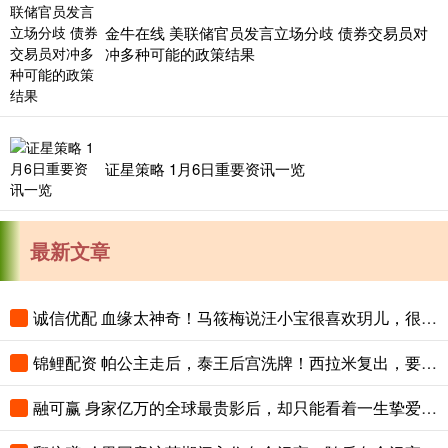
金牛在线 美联储官员发言立场分歧 债券交易员对
冲多种可能的政策结果
证星策略 1月6日重要资讯一览
最新文章
诚信优配 血缘太神奇！马筱梅说汪小宝很喜欢玥儿，很渴望姐姐抱
锦鲤配资 帕公主走后，泰王后宫洗牌！西拉米复出，要联手诗妮娜斗苏提达？
融可赢 身家亿万的全球最贵影后，却只能看着一生挚爱死在眼前