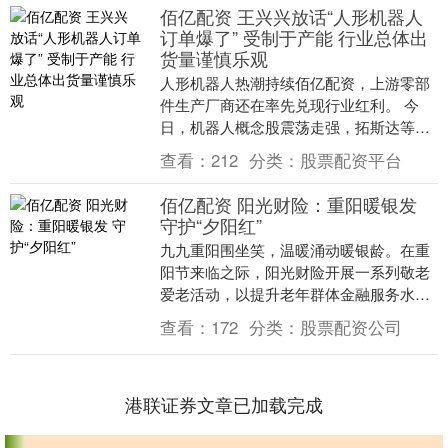
佰亿配资 王兴兴放话“人形机器人
订单爆了” 受制于产能 行业总体出
货量谨慎乐观
人形机器人热潮持续佰亿配资，上游零部
件生产厂商还在率先兑现行业红利。 今
日，机器人概念股震荡走强，拓斯达等涨
停。五洲新春、赛福天、宝馨科技午后涨
查看：
212
分类：
股票配资平台
停，泰尔股份、科....
佰亿配资 阳光财险：重阳暖银发
守护“夕阳红”
九九重阳围坐笑，温暖涌动暖银龄。在重
阳节来临之际，阳光财险开展一系列敬老
爱老活动，以提升老年群体金融服务水
平、优化老年群体保障覆盖面、维护老年
查看：
172
分类：
股票配资公司
群体金融权益佰亿配....
港联证券文章已加载完成