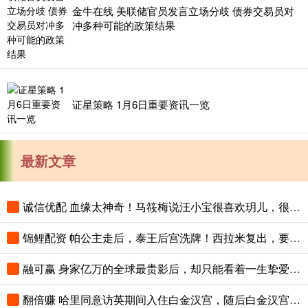
金牛在线 美联储官员发言立场分歧 债券交易员对
冲多种可能的政策结果
证星策略 1月6日重要资讯一览
最新文章
诚信优配 血缘太神奇！马筱梅说汪小宝很喜欢玥儿，很渴望姐姐抱
锦鲤配资 帕公主走后，泰王后宫洗牌！西拉米复出，要联手诗妮娜斗苏提达？
融可赢 身家亿万的全球最贵影后，却只能看着一生挚爱死在眼前
翻倍赚 哈里同意访英期间入住白金汉宫，随后白金汉宫回复：已无可住房间