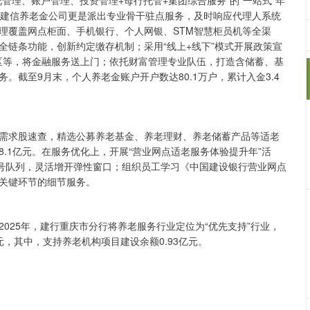
管理、账户管理、投资管理+母行托管+集团综合服务”的“一站式”年
。建信养老金公司更是派出专业骨干驻点服务，及时响应代理人系统
理覆盖网点柜面、手机银行、个人网银、STM智慧柜员机等全渠
全链条功能，创新约定缴存机制；采用“线上+线下”模式开展政策宣
社区等，将金融服务送上门；依托财富管理专业队伍，打造含储蓄、基
截至9月末，个人养老金账户开户数达80.1万户，累计入金3.4
需求股速查，精选公募养老基金、养老理财、养老储蓄产品等适老
.1亿元。在服务优化上，开展“营业网点适老服务体验提升年”活
叫号队列，灵活增开弹性窗口；组织员工学习《中国建设银行营业网点
关键环节的细节服务。
025年，建行重庆市分行将养老服务行业定位为“优先支持”行业，
元，其中，支持养老机构项目建设余额0.93亿元。