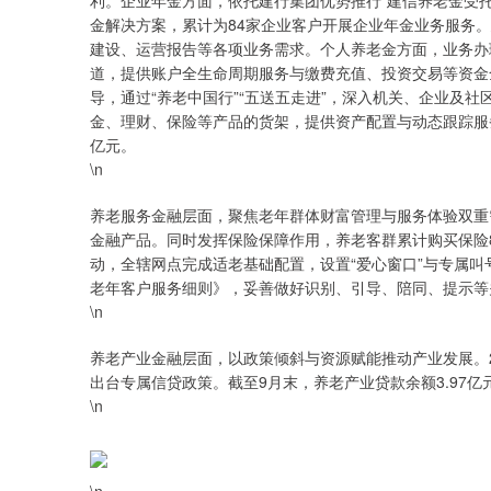
利。企业年金方面，依托建行集团优势推行“建信养老金受托
金解决方案，累计为84家企业客户开展企业年金业务服务
建设、运营报告等各项业务需求。个人养老金方面，业务办
道，提供账户全生命周期服务与缴费充值、投资交易等资金
导，通过“养老中国行”“五送五走进”，深入机关、企业及
金、理财、保险等产品的货架，提供资产配置与动态跟踪服务。
亿元。
\n
养老服务金融层面，聚焦老年群体财富管理与服务体验双重
金融产品。同时发挥保险保障作用，养老客群累计购买保险8
动，全辖网点完成适老基础配置，设置“爱心窗口”与专属
老年客户服务细则》，妥善做好识别、引导、陪同、提示等
\n
养老产业金融层面，以政策倾斜与资源赋能推动产业发展。2
出台专属信贷政策。截至9月末，养老产业贷款余额3.97亿
\n