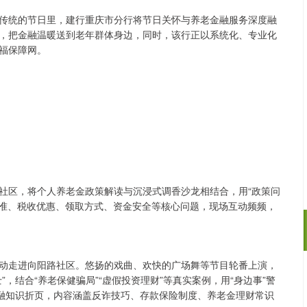
传统的节日里，建行重庆市分行将节日关怀与养老金融服务深度融
，把金融温暖送到老年群体身边，同时，该行正以系统化、专业化
福保障网。​
社区，将个人养老金政策解读与沉浸式调香沙龙相结合，用“政策问
标准、税收优惠、领取方式、资金安全等核心问题，现场互动频频，
活动走进向阳路社区。悠扬的戏曲、欢快的广场舞等节目轮番上演，
北证50
1134.24
，结合“养老保健骗局”“虚假投资理财”等真实案例，用“身边事”警
3%
11.37
1.01%
金融知识折页，内容涵盖反诈技巧、存款保险制度、养老金理财常识