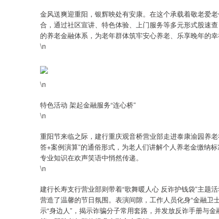
金风送爽迎重阳，银辉映处有安康。在这个承载着敬老爱老
合，通过社区宣讲、特色体验、上门服务等多元形式股速查
的养老金融体系，为老年群体筑牢安心养老、乐享晚年的幸
\n
\n
特色活动 架起金融服务“连心桥”​
\n
重阳节来临之际，建行重庆观音桥营业部走进泰康渝园养老
答+案例演算”的通俗形式，为老人们讲解个人养老金缴纳
专业知识在欢声笑语中悄然传递。
\n
建行长寿支行营业部则带着“歌舞暖人心 反诈护钱袋”主题
沪深300
4694.44
0.89
1.42%
营造了温馨的节日氛围。表演间隙，工作人员化身“金融卫士”
43.13
0.9
示“身边人”，揭示诈骗分子常用套路，并发放反诈手册与