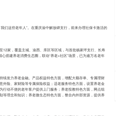
了我们这些老年人”。在重庆渝中解放碑支行，前来办理社保卡激活的
扩容至12家，覆盖主城、渝西、库区等区域，与首批杨家坪支行、长寿
精心搭建养老消费生态圈，联动“养老+社区”场景，已为逾万名老年
持续发力养老金融。产品权益特色方面，增配大额存单、专属理财
意外险、家财险等专属保险权益；适老服务特色方面，设置养老金
为行动不便的老年客户提供上门服务；养老投教特色方面，网点组
划等理念和知识；养老微生态特色方面，整合内外部资源，提供养