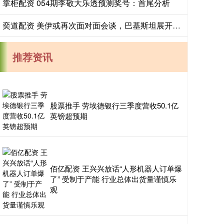
掌柜配资 054期李敬大乐透预测奖号：首尾分析
奕道配资 美伊或再次面对面会谈，巴基斯坦展开穿梭斡旋
推荐资讯
股票推手 劳埃德银行三季度营收50.1亿
英镑超预期
佰亿配资 王兴兴放话“人形机器人订单爆
了” 受制于产能 行业总体出货量谨慎乐
观