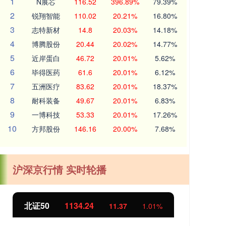
1
N展芯
116.52
396.89%
79.39%
2
锐翔智能
110.02
20.21%
16.80%
3
志特新材
14.8
20.03%
14.18%
4
博腾股份
20.44
20.02%
14.77%
5
近岸蛋白
46.72
20.01%
5.62%
6
毕得医药
61.6
20.01%
6.12%
7
五洲医疗
83.62
20.01%
18.37%
8
耐科装备
49.67
20.01%
6.83%
9
一博科技
53.33
20.01%
17.26%
10
方邦股份
146.16
20.00%
7.68%
沪深京行情 实时轮播
创业板指
3563.12
基
47.56
1.35%