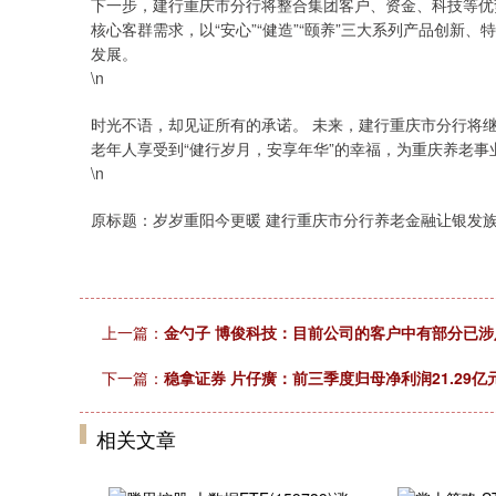
下一步，建行重庆市分行将整合集团客户、资金、科技等优
核心客群需求，以“安心”“健造”“颐养”三大系列产品创
发展。
\n
时光不语，却见证所有的承诺。 未来，建行重庆市分行将
老年人享受到“健行岁月，安享年华”的幸福，为重庆养老事
\n
原标题：岁岁重阳今更暖 建行重庆市分行养老金融让银发族
上一篇：
金勺子 博俊科技：目前公司的客户中有部分已
下一篇：
稳拿证券 片仔癀：前三季度归母净利润21.29亿元 
相关文章