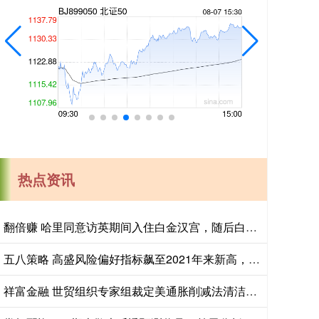
热点资讯
翻倍赚 哈里同意访英期间入住白金汉宫，随后白金汉宫回复：已无可住房间
五八策略 高盛风险偏好指标飙至2021年来新高，罕见“双高”组合26年首现
祥富金融 世贸组织专家组裁定美通胀削减法清洁能源补贴违规