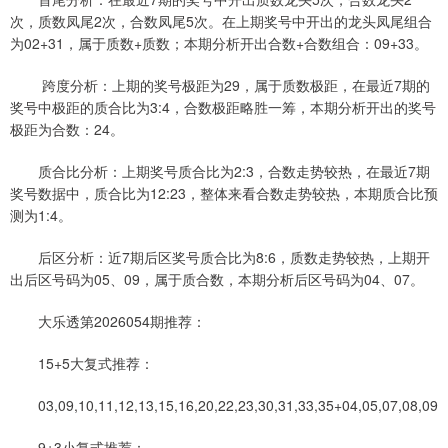
次，质数凤尾2次，合数凤尾5次。在上期奖号中开出的龙头凤尾组合
为02+31，属于质数+质数；本期分析开出合数+合数组合：09+33。
跨度分析：上期的奖号极距为29，属于质数极距，在最近7期的
奖号中极距的质合比为3:4，合数极距略胜一筹，本期分析开出的奖号
极距为合数：24。
质合比分析：上期奖号质合比为2:3，合数走势较热，在最近7期
奖号数据中，质合比为12:23，整体来看合数走势较热，本期质合比预
测为1:4。
后区分析：近7期后区奖号质合比为8:6，质数走势较热，上期开
出后区号码为05、09，属于质合数，本期分析后区号码为04、07。
大乐透第2026054期推荐：
15+5大复式推荐：
03,09,10,11,12,13,15,16,20,22,23,30,31,33,35+04,05,07,08,09
9+3小复式推荐：