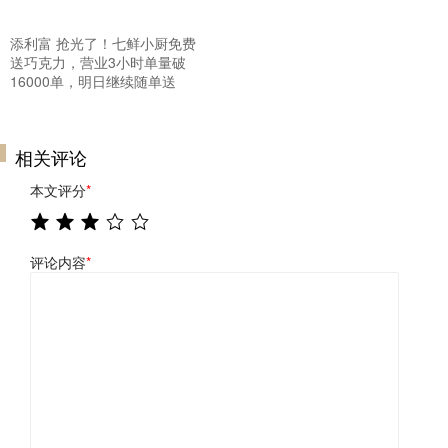
添利富 抢光了！七鲜小厨免费
送巧克力，营业3小时单量破
16000单，明日继续随单送
相关评论
本文评分
*
评论内容
*