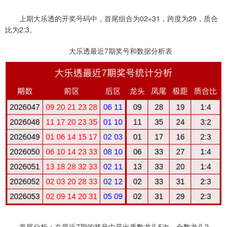
上期大乐透的开奖号码中，首尾组合为02+31，跨度为29，质合
比为2:3。
大乐透最近7期奖号和数据分析表
首尾分析：在最近7期的奖号中开出质数龙头5次，合数龙头2