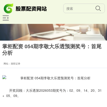
掌柜配资 054期李敬大乐透预测奖号：首尾
分析
网站：港联证券
开奖回顾：大乐透第2026053期奖号为：02、09、14、20、31
+ 05、09。