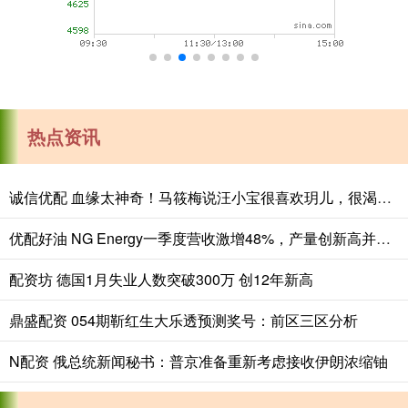
热点资讯
诚信优配 血缘太神奇！马筱梅说汪小宝很喜欢玥儿，很渴望姐姐抱
优配好油 NG Energy一季度营收激增48%，产量创新高并发现新气藏
配资坊 德国1月失业人数突破300万 创12年新高
鼎盛配资 054期靳红生大乐透预测奖号：前区三区分析
N配资 俄总统新闻秘书：普京准备重新考虑接收伊朗浓缩铀