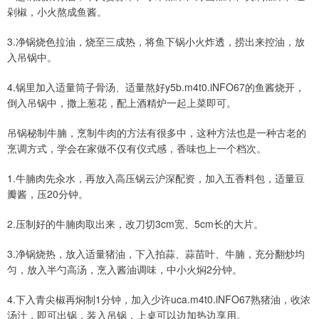
剁椒，小火熬成鱼酱。
3.净锅烧色拉油，烧至三成热，将鱼下锅小火炸透，捞出来控油，放
入吊锅中。
4.锅里加入适量筒子骨汤、适量熬好y5b.m4t0.iNFO67的鱼酱烧开，
倒入吊锅中，撒上葱花，配上酒精炉一起上菜即可。
吊锅秘制牛腩，烹制牛肉的方法有很多中，这种方法也是一种古老的
烹调方式，学会在家做不仅有仪式感，香味也上一个档次。
1.牛腩肉先汆水，再放入高压锅云沪深配资，加入五香料包，适量豆
瓣酱，压20分钟。
2.压制好的牛腩肉取出来，改刀切3cm宽、5cm长的大片。
3.净锅烧热，放入适量猪油，下入拍蒜、蒜苗叶、牛腩，充分翻炒均
匀，放入半勺高汤，烹入酱油调味，中小火焖2分钟。
4.下入青尖椒再焖制1分钟，加入少许uca.m4t0.iNFO67熟猪油，收浓
汤汁，即可出锅，装入吊锅，上桌可以边加热边享用。