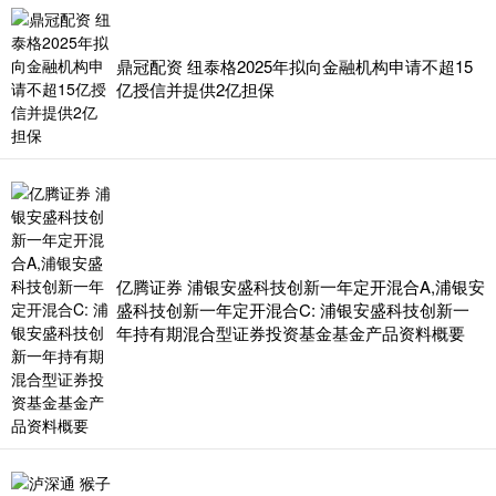
鼎冠配资 纽泰格2025年拟向金融机构申请不超15
亿授信并提供2亿担保
亿腾证券 浦银安盛科技创新一年定开混合A,浦银安
盛科技创新一年定开混合C: 浦银安盛科技创新一
年持有期混合型证券投资基金基金产品资料概要