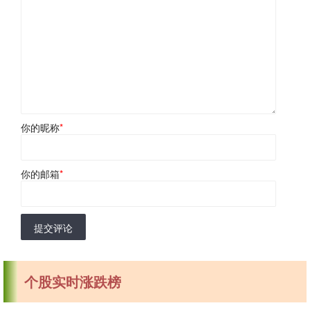
你的昵称
*
你的邮箱
*
提交评论
个股实时涨跌榜