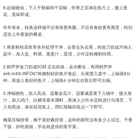
8.起锅烧油，下入干辣椒和干花椒，炸香之后淋在鱼片上，撒上葱
花，美味即成。
年年有余，桂鱼这样做不仅有味更有颜，不仅有食欲更有寓意，特别
适合上年夜饭的餐桌。
1.将新鲜桂花鱼宰杀并处理干净，去骨去头去尾，肉改刀切成片纳入
盆中，加入盐、料酒、葱姜汁，蛋清，少许淀粉腌制待用。
2.鲜芦笋改刀切成5CM 左右的条，汆水断生，再用鲜芦笋
av6.m4t0.iNFO67将腌制好的鱼片卷起，头尾摆入盘中，上锅蒸8分
钟，再放入卷好的鱼片，上锅蒸4 分钟左右取出即可出锅。
3.净锅烧热，加入高汤、适量金瓜汁、适量咸蛋黄下入锅中，慢火推
汁，加入鸡汁、白糖等基本调料，再淋入少许水淀粉进行勾薄芡，下
入包尾油，淋在桂花鱼上，用红辣椒丝装点一下即可。
梅菜压锅排骨，梅干菜炒酱排骨，这样的新吃法有多少人试过。干香
下饭，好吃易做，学会就是你的拿手菜。