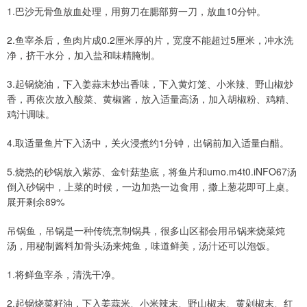
1.巴沙无骨鱼放血处理，用剪刀在腮部剪一刀，放血10分钟。
2.鱼宰杀后，鱼肉片成0.2厘米厚的片，宽度不能超过5厘米，冲水洗
净，挤干水分，加入盐和味精腌制。
3.起锅烧油，下入姜蒜末炒出香味，下入黄灯笼、小米辣、野山椒炒
香，再依次放入酸菜、黄椒酱，放入适量高汤，加入胡椒粉、鸡精、
鸡汁调味。
4.取适量鱼片下入汤中，关火浸煮约1分钟，出锅前加入适量白醋。
5.烧热的砂锅放入紫苏、金针菇垫底，将鱼片和umo.m4t0.iNFO67汤
倒入砂锅中，上菜的时候，一边加热一边食用，撒上葱花即可上桌。
展开剩余89%
吊锅鱼，吊锅是一种传统烹制锅具，很多山区都会用吊锅来烧菜炖
汤，用秘制酱料加骨头汤来炖鱼，味道鲜美，汤汁还可以泡饭。
1.将鲜鱼宰杀，清洗干净。
2.起锅烧菜籽油，下入姜蒜米、小米辣末、野山椒末、黄剁椒末、红