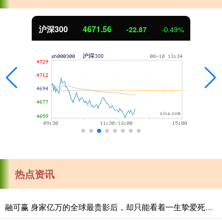
北证50
1124.03
9%
-10.21
-0.90
热点资讯
融可赢 身家亿万的全球最贵影后，却只能看着一生挚爱死在眼前