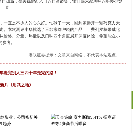
，一直是不少人的心头好。忙碌了一天，回到家拆开一颗巧克力天
走。本次测评小华挑选了三款家喻户晓的产品——费列罗榛果威化
从价格、分量、热量以及口味四个角度展开深度体验，希望能在小
的参考。
港联证券提示：文章来自网络，不代表本站观点。
十年走完别人三四十年走完的路！
聊新片《用武之地》
深证成指
14110.12
57%
-34.08
-0.24%