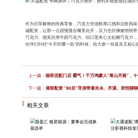
作为日常解馋的经典零食，巧克力凭借醇厚口感和治愈风味
诚配资，让那一点甜慢慢在嘴里化开，压力也仿佛被悄悄带
巧克力、德芙丝滑牛奶巧克力、怡口莲夹心太妃糖巧克力，
伙伴们纠结“今天吃哪一款”的时候，给大家一份真实又贴心
上一篇：
骆驼优配门店 霸气！千万鸿蒙人“凿山开路”，
下一篇：
港联配资 “80后”导演带着肖央、齐溪、郑恺聊
相关文章
上证指数
3900.35
00
-0.01%
21.92
0.