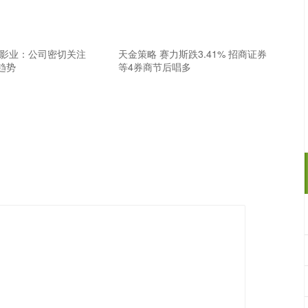
纳影业：公司密切关注
天金策略 赛力斯跌3.41% 招商证券
趋势
等4券商节后唱多