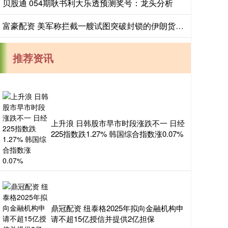
贝股通 054期耿书利大乐透预测奖号：龙头分析
富豪配资 美军称拦截一艘试图突破封锁的伊朗货船，封锁以来已有10艘船只被勒令返航
推荐资讯
上升浪 日韩股市早市时段涨跌不一 日经
225指数跌1.27% 韩国综合指数涨0.07%
鼎冠配资 纽泰格2025年拟向金融机构申
请不超15亿授信并提供2亿担保