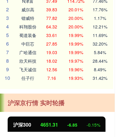
1
N津富
37.49
114.72%
77.46%
2
威尔高
39.83
20.01%
17.76%
3
锴威特
77.82
20.00%
1.17%
4
科翔股份
64.32
20.00%
12.21%
5
蜀道装备
33.61
19.99%
11.69%
6
中巨芯
27.85
19.99%
32.20%
7
广哈通信
19.03
19.99%
5.84%
8
欣天科技
18.02
19.97%
28.44%
9
飞天诚信
12.56
19.96%
8.49%
10
任子行
7.16
19.93%
31.42%
沪深京行情 实时轮播
沪深300
4651.31
北
-6.85
-0.15%